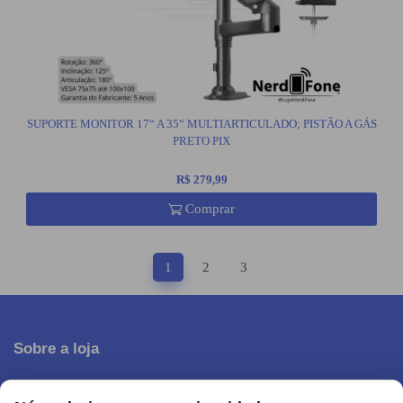
SUPORTE MONITOR 17“ A 35“ MULTIARTICULADO; PISTÃO A GÁS
PRETO PIX
R$ 279,99
Comprar
1
2
3
Sobre a loja