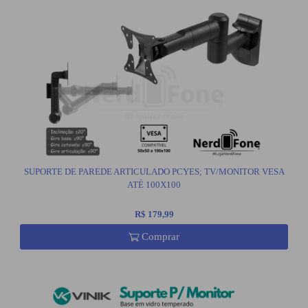
SUPORTE DE PAREDE ARTICULADO PCYES; TV/MONITOR VESA
ATÉ 100X100
R$ 179,99
Comprar