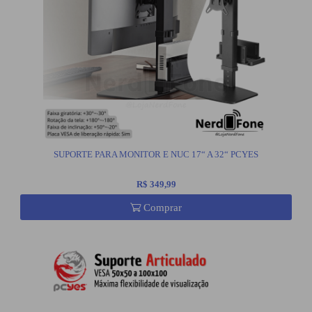
SUPORTE PARA MONITOR E NUC 17“ A 32“ PCYES
R$ 349,99
Comprar