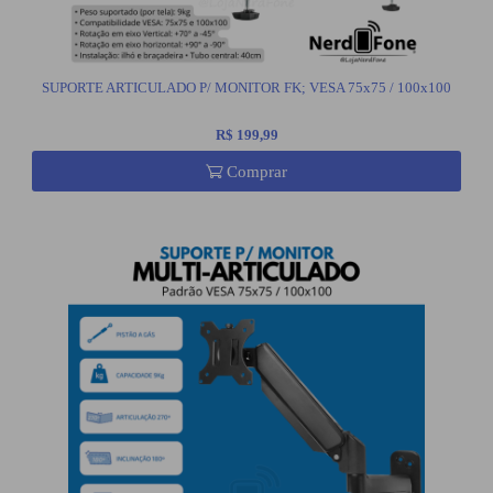
SUPORTE ARTICULADO P/ MONITOR FK; VESA 75x75 / 100x100
R$ 199,99
Comprar