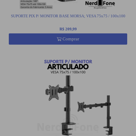
SUPORTE PIX P/ MONITOR BASE MORSA; VESA 75x75 / 100x100
R$ 209,99
Comprar