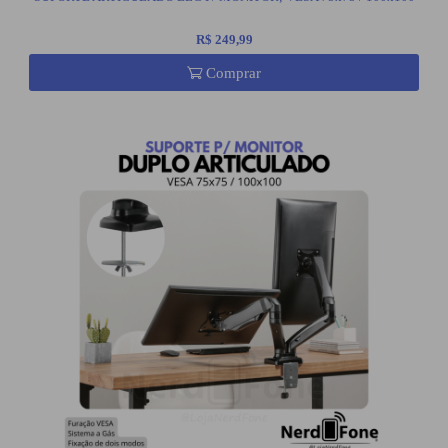
R$ 249,99
Comprar