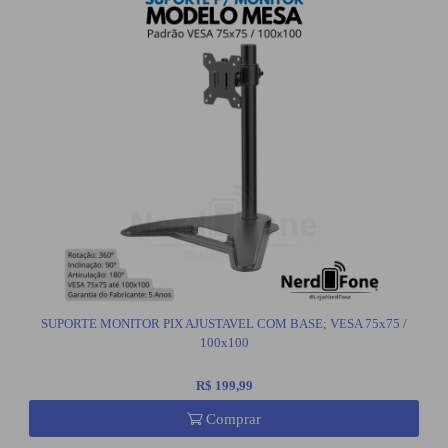
SUPORTE MONITOR PIX AJUSTAVEL COM BASE; VESA 75x75 /
100x100
R$ 199,99
Comprar