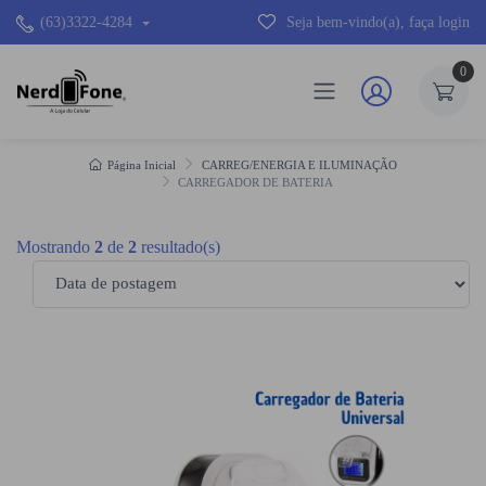
(63)3322-4284
Seja bem-vindo(a), faça login
0
Página Inicial
CARREG/ENERGIA E ILUMINAÇÃO
CARREGADOR DE BATERIA
Mostrando
2
de
2
resultado(s)