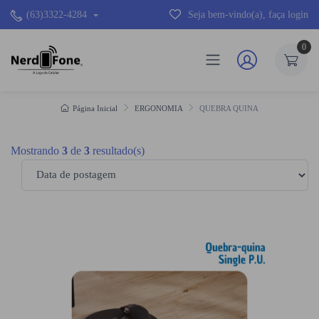
(63)3322-4284
Seja bem-vindo(a), faça login
0
Página Inicial
ERGONOMIA
QUEBRA QUINA
Mostrando
3
de
3
resultado(s)