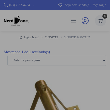
(63)3322-4284
Seja bem-vindo(a), faça login
0
Página Inicial
SUPORTES
SUPORTE P/ ANTENA
Mostrando
1
de
1
resultado(s)